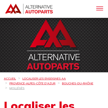
ACCUEIL
LOCALISER LES ENSEIGNES AA
PROVENCE-ALPES-CÔTE D'AZUR
BOUCHES-DU-RHÔNE
MOLLÉGÈS
Localiser les