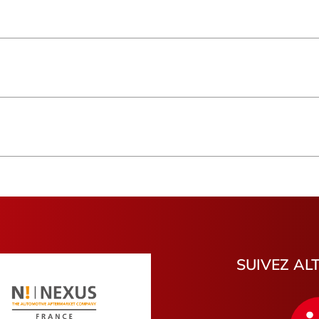
azebrouck
Saint-Pierre
Basse-Ter
Saint-Denis
Hauts-de-
CONTACT
Provence-Alpes-Côte d'Azur
Occitanie
Bretagne
Saint-Beno
Morbihan
Bouches-
Gironde
Vienne
Indre
Eure
Pyrénées-Atlantiques
Loir-et-Ch
La Garde
Saint-Paul
Romilly-sur-Seine
Argenteuil
 80220 Bouttencourt
Mouen
Pithiviers
Libourne
Saint-Pie
CONTACT
SUIVEZ AL