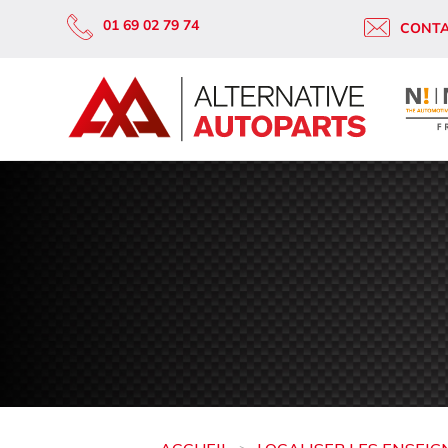
01 69 02 79 74
CONT