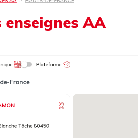
NES AA
HAUTS-DE-FRANCE
es enseignes AA
hnique
Plateforme
-de-France
CAMON
 Blanche Tâche 80450