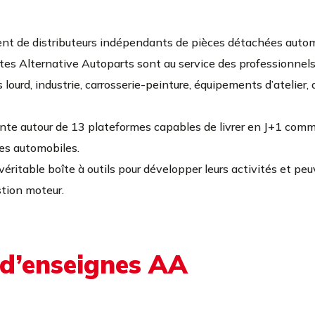
in-Beaumont
nt de distributeurs indépendants de pièces détachées autom
tes Alternative Autoparts sont au service des professionnels d
CONTACT
lourd, industrie, carrosserie-peinture, équipements d’atelier,
TOS LIBERCOURT
ante autour de 13 plateformes capables de livrer en J+1 co
ces automobiles.
véritable boîte à outils pour développer leurs activités et peu
stion moteur.
CONTACT
 d’enseignes AA
TOS HAZEBROUCK