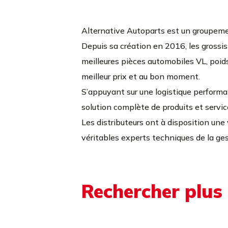
123 Rue de la Calypso 62110 Hén
03 21 13 97 15
Alternative Autoparts est un groupeme
Depuis sa création en 2016, les grossis
PLUS D'INFOS
ITINÉRAIRE
meilleures pièces automobiles VL, poids 
meilleur prix et au bon moment.
COMPTOIR ACCESSOIRES AU
S’appuyant sur une logistique perform
solution complète de produits et servi
Fermé.
Ouvre le 10 août à 08:00
Les distributeurs ont à disposition une 
ZI du parc à stock 62820 Libercourt
véritables experts techniques de la ge
03 21 08 72 22
PLUS D'INFOS
ITINÉRAIRE
Rechercher plus
COMPTOIR ACCESSOIRES AU