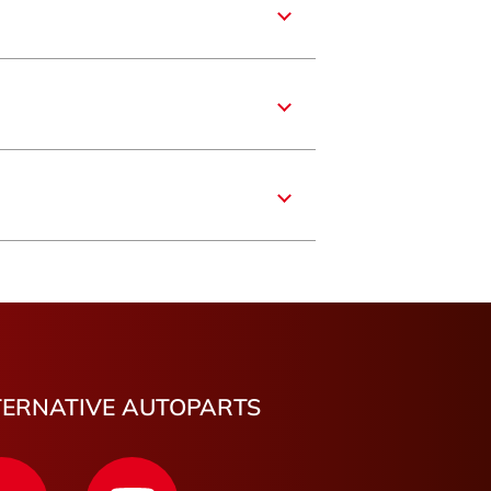
re
France
ît
du-Rhône
er
rre-de-Coutances
TERNATIVE AUTOPARTS