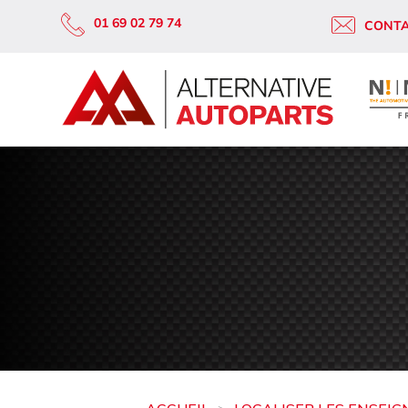
01 69 02 79 74
CONT