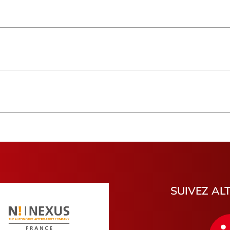
Saint-Paul
Normandi
Basse-Terre
Île-de-Fra
Pays de la Loire
Genève
Hauts-de-France
Bourgogn
Pas-de-Calais
Haute-Loi
Morbihan
Var
Charente-Maritime
Cantal
Hautes-Pyrénées
Tarn-et-G
Montélimar
Bois-Colo
Hénin-Beaumont
Friville-Es
Palaiseau
Villejuif
Lesquin
Châteaud
SUIVEZ AL