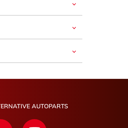
e
nce
e-Franche-Comté
re
aronne
mbes
carbotin
un
TERNATIVE AUTOPARTS