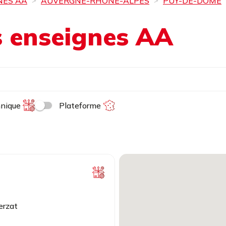
NES AA
AUVERGNE-RHÔNE-ALPES
PUY-DE-DÔME
es enseignes AA
hnique
Plateforme
erzat