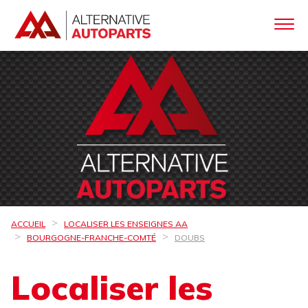
ACCUEIL
LOCALISER LES ENSEIGNES AA
BOURGOGNE-FRANCHE-COMTÉ
DOUBS
Localiser les