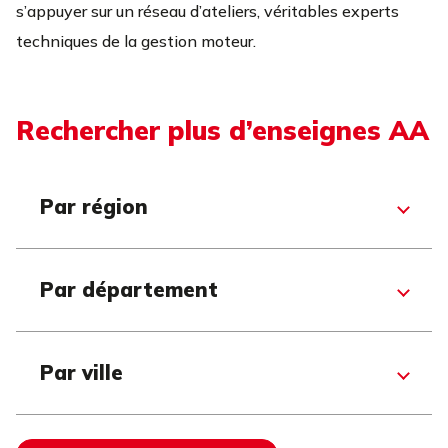
s’appuyer sur un réseau d’ateliers, véritables experts
techniques de la gestion moteur.
Rechercher plus d’enseignes AA
Par région
Bourgogne-Franche-Comté
Fort-de-France
Par département
Île-de-France
Nouvelle-Aquitaine
Corrèze
Grand Est
Haute-Savoie
Par ville
Occitanie
Canton de Saint-Pierre-1
Normandie
Vienne
Ancenis-Saint-Géréon
Basse-Terre
Tarn-et-Garonne