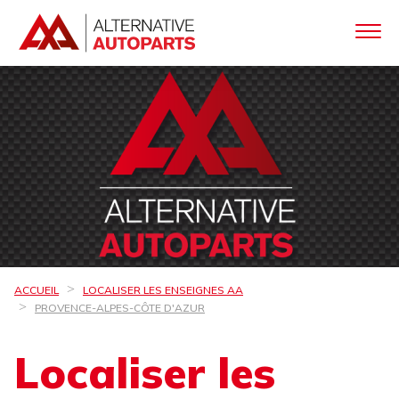
ACCUEIL
LOCALISER LES ENSEIGNES AA
PROVENCE-ALPES-CÔTE D'AZUR
Localiser les