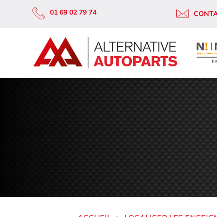
01 69 02 79 74
CONT