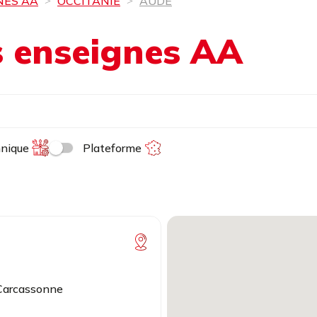
NES AA
OCCITANIE
AUDE
es enseignes AA
hnique
Plateforme
 Carcassonne