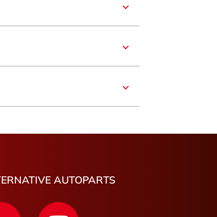
re
France
ît
du-Rhône
er
rre-de-Coutances
TERNATIVE AUTOPARTS