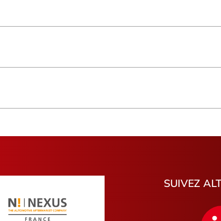
Saint-Pierre
Basse-Ter
Saint-Denis
Hauts-de-
Provence-Alpes-Côte d'Azur
Occitanie
Bretagne
Saint-Beno
Morbihan
Bouches-
Gironde
Vienne
Indre
Eure
Pyrénées-Atlantiques
Loir-et-Ch
La Garde
Saint-Paul
Romilly-sur-Seine
Argenteuil
Mouen
Pithiviers
Libourne
Saint-Pie
SUIVEZ AL