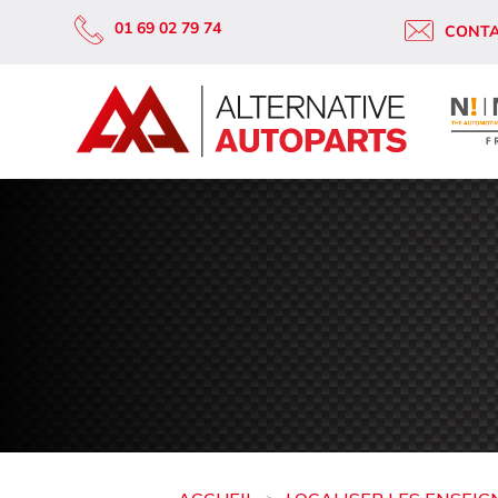
01 69 02 79 74
CONT