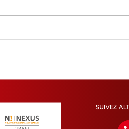
Vlaanderen
Saint-Pier
Île-de-France
Saint-Deni
Normandie
Fort-de-F
Auvergne-Rhône-Alpes
Provence-
Pyrénées-Atlantiques
Val-d'Oise
Doubs
Vosges
Charente-Maritime
Seine-Mari
Val-de-Marne
Nièvre
Saint-Pierre
Salon-de-
Gisors
Guéret
Saint-Pierre-de-Coutances
Romoranti
Neufchâtel-en-Bray
Anglet
SUIVEZ AL