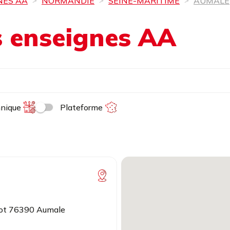
NES AA
NORMANDIE
SEINE-MARITIME
AUMALE
es enseignes AA
hnique
Plateforme
cot 76390 Aumale