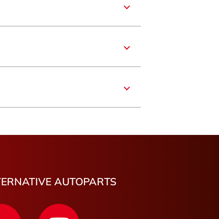
re
s
rance
Alpes-Côte d'Azur
time
Provence
n-Lanthenay
TERNATIVE AUTOPARTS