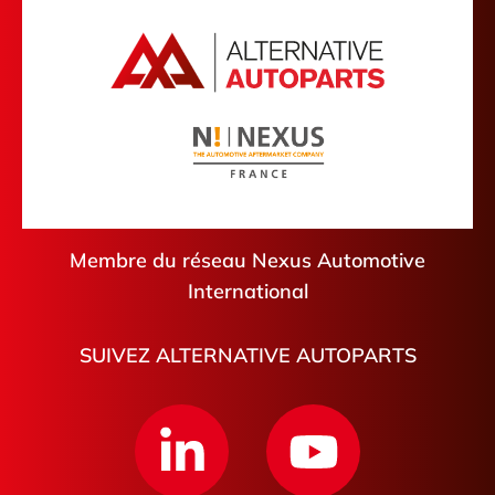
Vaucluse
Brix
Yvelines
Tarbes
Seine-Saint-Denis
Villieu-Loyes-Mollon
Doubs
Fougères
Briare
Rennes
Valserhône
Membre du réseau Nexus Automotive
International
SUIVEZ ALTERNATIVE AUTOPARTS