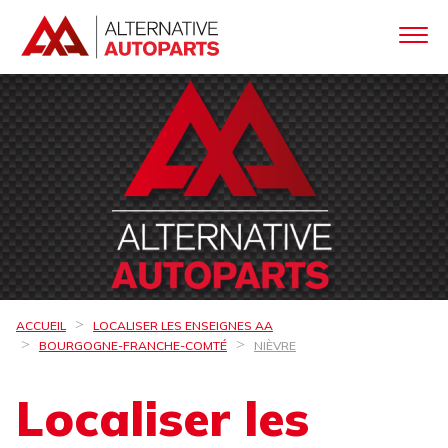
ACCUEIL
LOCALISER LES ENSEIGNES AA
BOURGOGNE-FRANCHE-COMTÉ
NIÈVRE
Localiser les