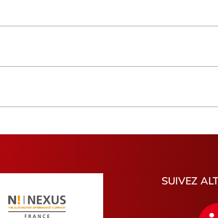
Saint-Pierre
Basse-Ter
Saint-Denis
Hauts-de-
Provence-Alpes-Côte d'Azur
Occitanie
Bretagne
Saint-Beno
Morbihan
Bouches-
Gironde
Vienne
Indre
Eure
Pyrénées-Atlantiques
Loir-et-Ch
La Garde
Saint-Paul
Romilly-sur-Seine
Argenteuil
Mouen
Pithiviers
Libourne
Saint-Pie
SUIVEZ AL