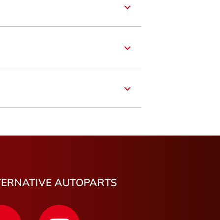
re
France
ît
du-Rhône
er
rre-de-Coutances
TERNATIVE AUTOPARTS