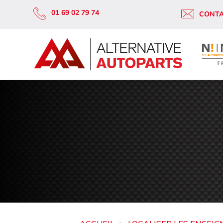
01 69 02 79 74
CONT