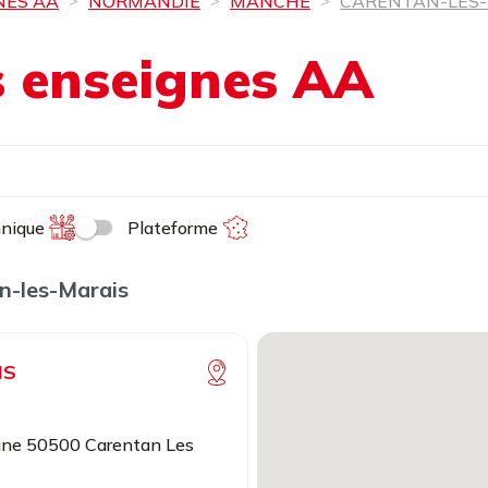
NES AA
NORMANDIE
MANCHE
CARENTAN-LES
es enseignes AA
hnique
Plateforme
n-les-Marais
IS
ine 50500 Carentan Les