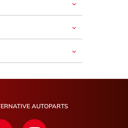
e
nce
e-Franche-Comté
re
aronne
mbes
carbotin
un
TERNATIVE AUTOPARTS