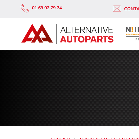
01 69 02 79 74
CONT