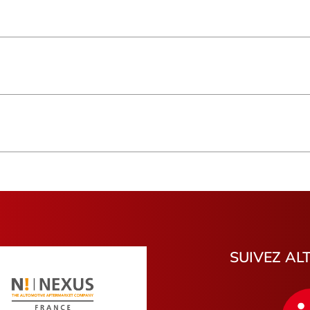
Saint-Paul
Normandi
Basse-Terre
Île-de-Fra
Pays de la Loire
Genève
Hauts-de-France
Bourgogn
Pas-de-Calais
Haute-Loi
Morbihan
Var
Charente-Maritime
Cantal
Hautes-Pyrénées
Tarn-et-G
Montélimar
Bois-Colo
Hénin-Beaumont
Friville-Es
Palaiseau
Villejuif
Lesquin
Châteaud
SUIVEZ AL