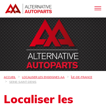
ACCUEIL
LOCALISER LES ENSEIGNES AA
ÎLE-DE-FRANCE
SEINE-SAINT-DENIS
Localiser les