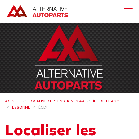
ACCUEIL
LOCALISER LES ENSEIGNES AA
ÎLE-DE-FRANCE
ESSONNE
ÉGLY
Localiser les