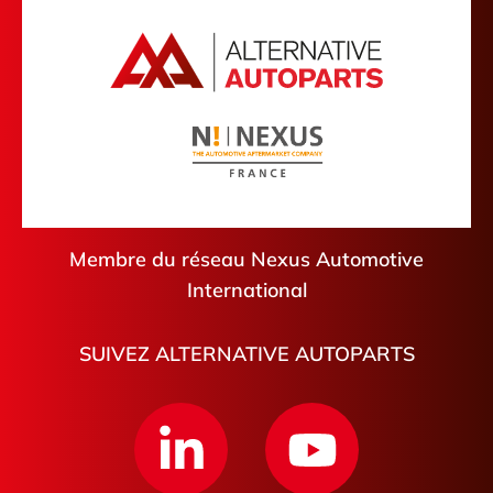
Cantal
Friville-Escarbotin
Aude
Plescop
Hautes-Pyrénées
Palaiseau
Tarn-et-Garonne
Villejuif
Pont-de-Roide-Vermondans
Lesquin
Châteaudun
Membre du réseau Nexus Automotive
International
SUIVEZ ALTERNATIVE AUTOPARTS