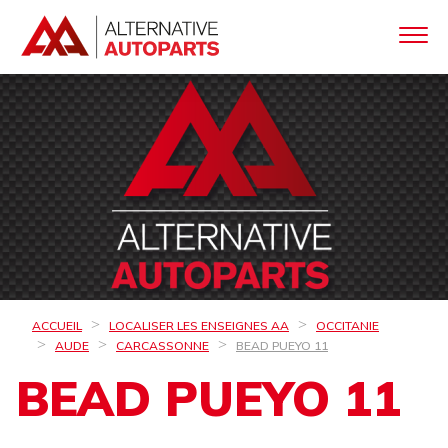
ACCUEIL
LOCALISER LES ENSEIGNES AA
OCCITANIE
AUDE
CARCASSONNE
BEAD PUEYO 11
BEAD PUEYO 11