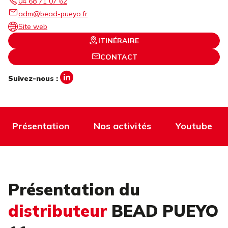
04 68 71 07 62
adm@bead-pueyo.fr
Site web
ITINÉRAIRE
CONTACT
Suivez-nous :
Présentation
Nos activités
Youtube
Présentation du
distributeur
BEAD PUEYO