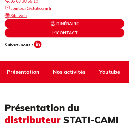
05 63 38 55 10
comtpoir@staticami.fr
Site web
ITINÉRAIRE
CONTACT
Suivez-nous :
Présentation
Nos activités
Youtube
Présentation du
distributeur
STATI-CAMI