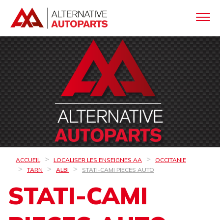
ACCUEIL
LOCALISER LES ENSEIGNES AA
OCCITANIE
TARN
ALBI
STATI-CAMI PIECES AUTO
STATI-CAMI