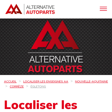
ACCUEIL
LOCALISER LES ENSEIGNES AA
NOUVELLE-AQUITAINE
CORRÈZE
ÉGLETONS
Localiser les