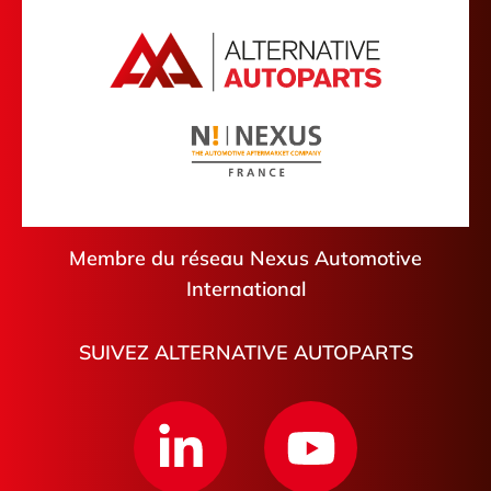
Eure
Argenteuil
Calvados
Évreux
Pyrénées-Atlantiques
Mouen
Loir-et-Cher
Pithiviers
Argelès-sur-Mer
Libourne
Saint-Pierre-de-Coutances
Membre du réseau Nexus Automotive
International
SUIVEZ ALTERNATIVE AUTOPARTS