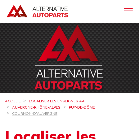
ACCUEIL
LOCALISER LES ENSEIGNES AA
AUVERGNE-RHÔNE-ALPES
PUY-DE-DÔME
COURNON-D'AUVERGNE
Localiser les