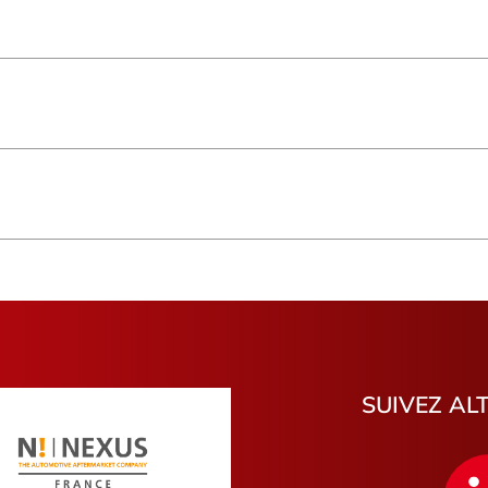
Saint-Paul
Normandi
Basse-Terre
Île-de-Fra
Pays de la Loire
Genève
Hauts-de-France
Bourgogn
Pas-de-Calais
Haute-Loi
Morbihan
Var
Charente-Maritime
Cantal
Hautes-Pyrénées
Tarn-et-G
Montélimar
Bois-Colo
Hénin-Beaumont
Friville-Es
Palaiseau
Villejuif
Lesquin
Châteaud
SUIVEZ AL