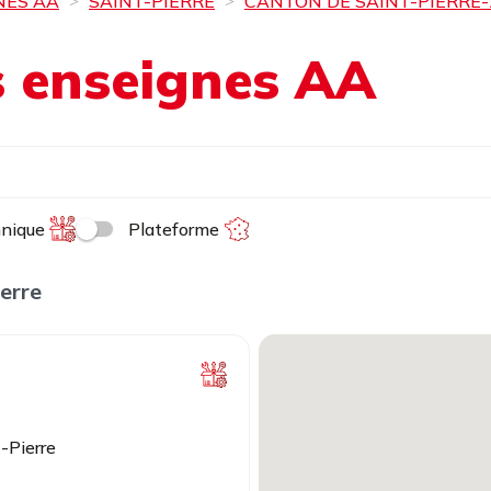
NES AA
SAINT-PIERRE
CANTON DE SAINT-PIERRE-
es enseignes AA
hnique
Plateforme
erre
-Pierre