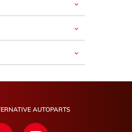
e
nce
e-Franche-Comté
re
aronne
mbes
carbotin
un
TERNATIVE AUTOPARTS