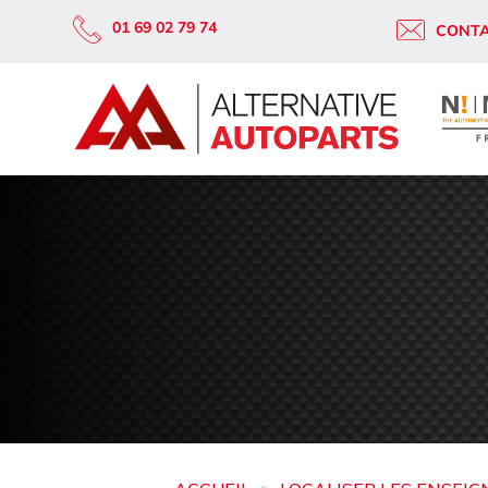
01 69 02 79 74
CONT