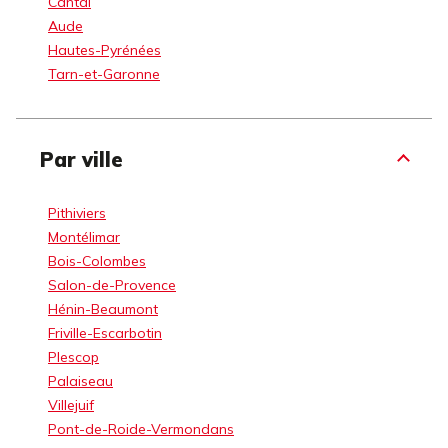
Cantal
Aude
Hautes-Pyrénées
Tarn-et-Garonne
Par ville
Pithiviers
Montélimar
Bois-Colombes
Salon-de-Provence
Hénin-Beaumont
Friville-Escarbotin
Plescop
Palaiseau
Villejuif
Pont-de-Roide-Vermondans