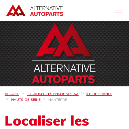
ACCUEIL
LOCALISER LES ENSEIGNES AA
ÎLE-DE-FRANCE
HAUTS-DE-SEINE
NANTERRE
Localiser les