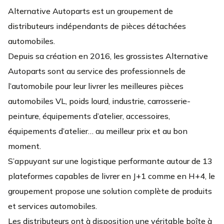
Alternative Autoparts est un groupement de
Ouvre à 09:00
Fermé.
89 Avenue Pablo Picasso 92000 Nanterre
distributeurs indépendants de pièces détachées
automobiles.
01 49 03 51 32
Depuis sa création en 2016, les grossistes Alternative
PLUS D'INFOS
Autoparts sont au service des professionnels de
ITINÉRAIRE
l’automobile pour leur livrer les meilleures pièces
CONTACT
automobiles VL, poids lourd, industrie, carrosserie-
peinture, équipements d’atelier, accessoires,
VOIR PLUS
équipements d’atelier… au meilleur prix et au bon
moment.
S’appuyant sur une logistique performante autour de 13
plateformes capables de livrer en J+1 comme en H+4, le
groupement propose une solution complète de produits
et services automobiles.
Les distributeurs ont à disposition une véritable boîte à