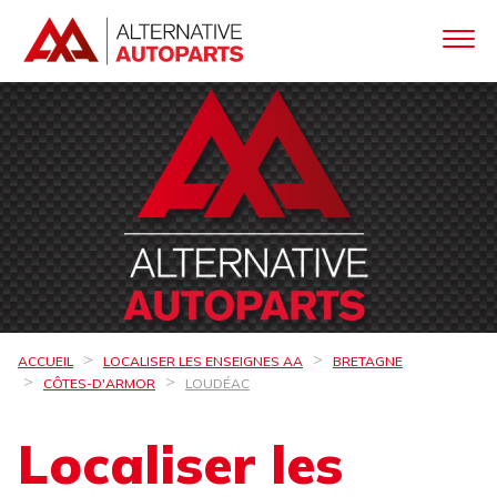
ACCUEIL
LOCALISER LES ENSEIGNES AA
BRETAGNE
CÔTES-D'ARMOR
LOUDÉAC
Localiser les