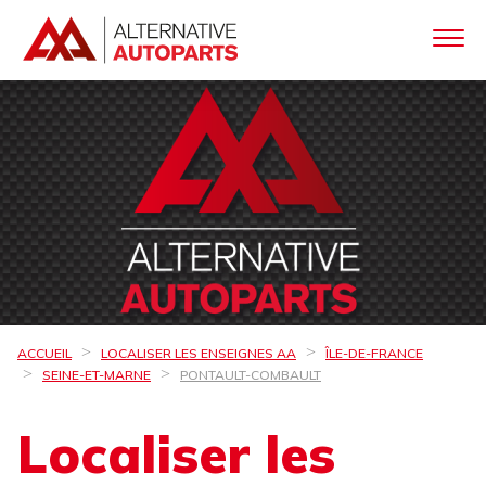
ACCUEIL
LOCALISER LES ENSEIGNES AA
ÎLE-DE-FRANCE
SEINE-ET-MARNE
PONTAULT-COMBAULT
Localiser les