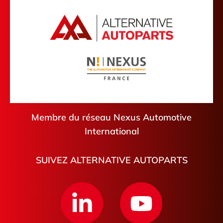
Cantal
Friville-Escarbotin
Aude
Plescop
Hautes-Pyrénées
Palaiseau
Tarn-et-Garonne
Villejuif
Pont-de-Roide-Vermondans
Lesquin
Châteaudun
Membre du réseau Nexus Automotive
International
SUIVEZ ALTERNATIVE AUTOPARTS