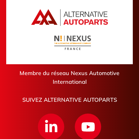
Cantal
Friville-Escarbotin
Aude
Plescop
Hautes-Pyrénées
Palaiseau
Tarn-et-Garonne
Villejuif
Pont-de-Roide-Vermondans
Lesquin
Châteaudun
Membre du réseau Nexus Automotive
International
SUIVEZ ALTERNATIVE AUTOPARTS