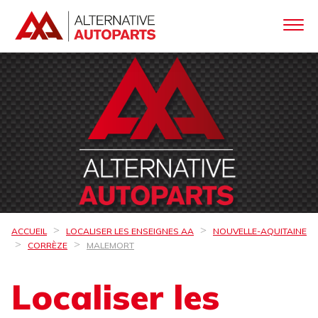
ACCUEIL
LOCALISER LES ENSEIGNES AA
NOUVELLE-AQUITAINE
CORRÈZE
MALEMORT
Localiser les