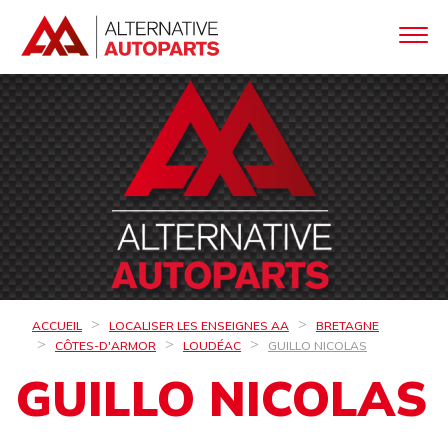
ACCUEIL
LOCALISER LES ENSEIGNES AA
BRETAGNE
CÔTES-D'ARMOR
LOUDÉAC
GUILLO NICOLAS
GUILLO NICOLAS