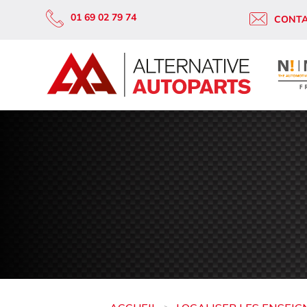
01 69 02 79 74
CONT