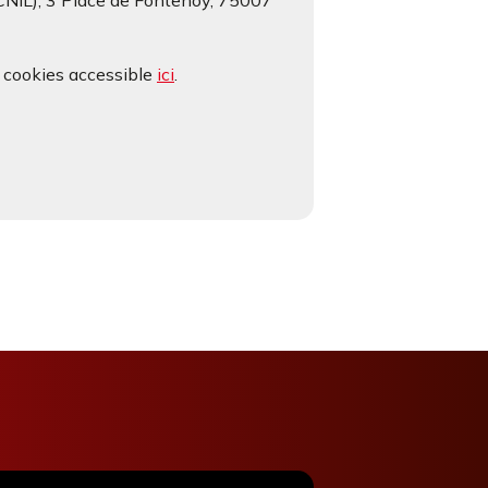
(CNIL), 3 Place de Fontenoy, 75007
e cookies accessible
ici
.