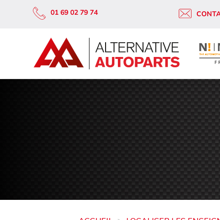
01 69 02 79 74
CONT