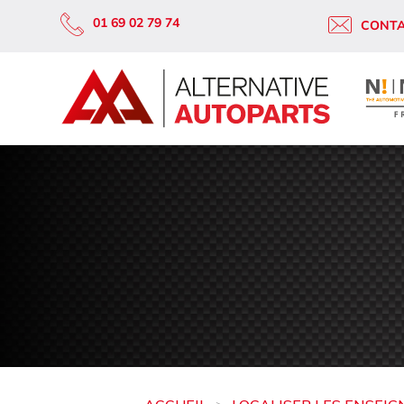
01 69 02 79 74
CONT