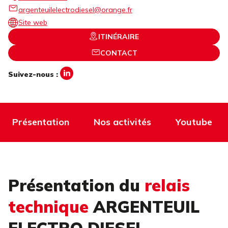
argenteuilelectrodiesel@orange.fr
Site web
ITINÉRAIRE
CONTACT
Suivez-nous :
Présentation
Nos activités
Youtube
Présentation du
relais
technique
ARGENTEUIL