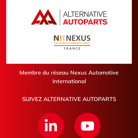
Eure
Argenteuil
Calvados
Évreux
Pyrénées-Atlantiques
Mouen
Loir-et-Cher
Pithiviers
Argelès-sur-Mer
Libourne
Saint-Pierre-de-Coutances
Membre du réseau Nexus Automotive
International
SUIVEZ ALTERNATIVE AUTOPARTS