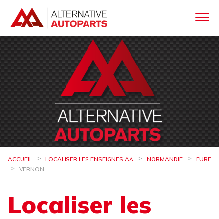
ACCUEIL
LOCALISER LES ENSEIGNES AA
NORMANDIE
EURE
VERNON
Localiser les