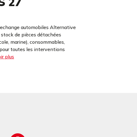
S 27
rechange automobiles Alternative
e stock de pièces détachées
icole, marine), consommables,
our toutes les interventions
ir plus