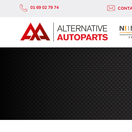
01 69 02 79 74
CONT