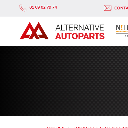
01 69 02 79 74
CONT