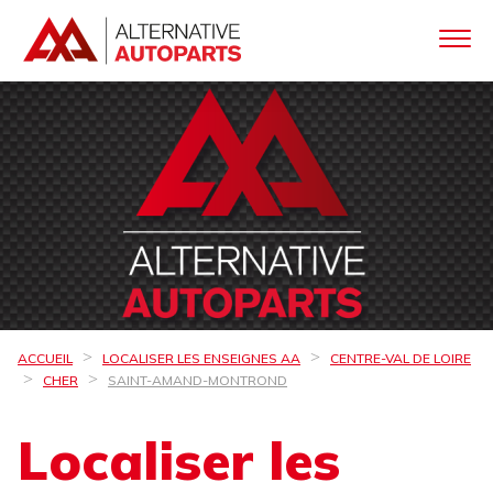
ACCUEIL
LOCALISER LES ENSEIGNES AA
CENTRE-VAL DE LOIRE
CHER
SAINT-AMAND-MONTROND
Localiser les