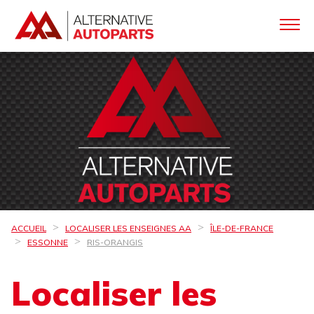
ACCUEIL
LOCALISER LES ENSEIGNES AA
ÎLE-DE-FRANCE
ESSONNE
RIS-ORANGIS
Localiser les