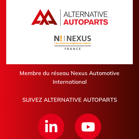
Cantal
Montluçon
Lozère
Bonnières-sur-Seine
Pyrénées-Atlantiques
Carquefou
Var
Arcueil
Nancy
Messein
Fleury-les-Aubrais
Membre du réseau Nexus Automotive
International
SUIVEZ ALTERNATIVE AUTOPARTS