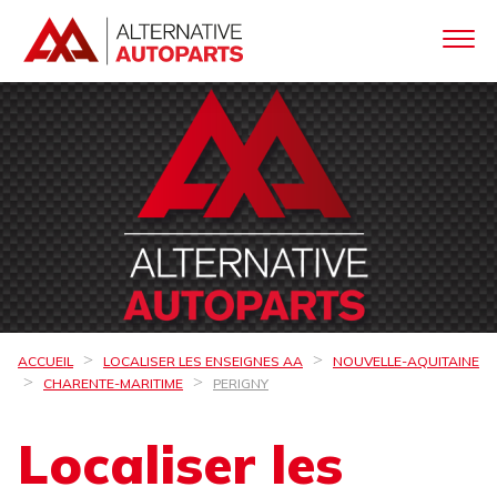
ACCUEIL
LOCALISER LES ENSEIGNES AA
NOUVELLE-AQUITAINE
CHARENTE-MARITIME
PERIGNY
Localiser les