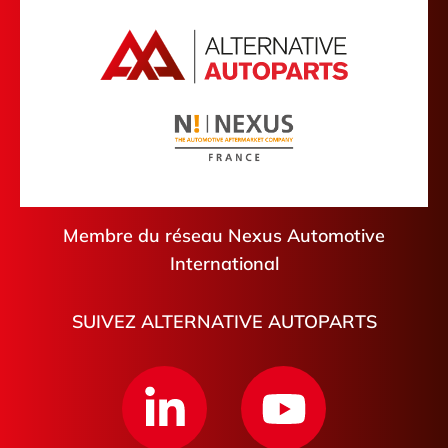
Cantal
Friville-Escarbotin
Aude
Plescop
Hautes-Pyrénées
Palaiseau
Tarn-et-Garonne
Villejuif
Pont-de-Roide-Vermondans
Lesquin
Châteaudun
Membre du réseau Nexus Automotive
International
SUIVEZ ALTERNATIVE AUTOPARTS