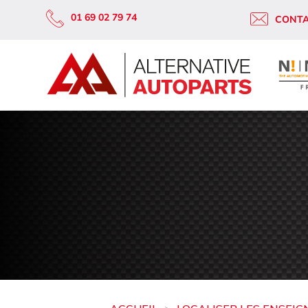
01 69 02 79 74
CONT