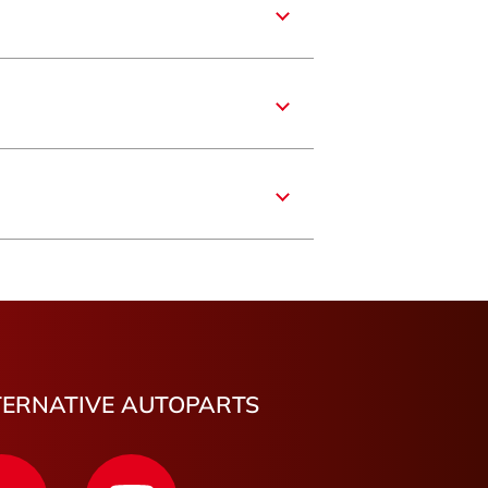
re
France
ît
du-Rhône
er
rre-de-Coutances
TERNATIVE AUTOPARTS