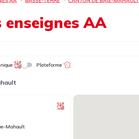
NES AA
BASSE-TERRE
CANTON DE BAIE-MAHAULT
es enseignes AA
hnique
Plateforme
ahault
aie-Mahault