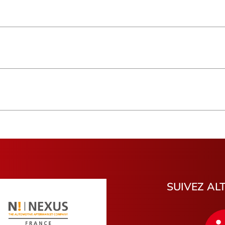
Saint-Pierre
Basse-Ter
Saint-Denis
Hauts-de-
Provence-Alpes-Côte d'Azur
Occitanie
Bretagne
Saint-Beno
Morbihan
Bouches-
Gironde
Vienne
Indre
Eure
Pyrénées-Atlantiques
Loir-et-Ch
La Garde
Saint-Paul
Romilly-sur-Seine
Argenteuil
Mouen
Pithiviers
Libourne
Saint-Pie
SUIVEZ AL