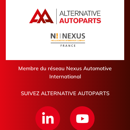
Eure
Argenteuil
Calvados
Évreux
Pyrénées-Atlantiques
Mouen
Loir-et-Cher
Pithiviers
Argelès-sur-Mer
Libourne
Saint-Pierre-de-Coutances
Membre du réseau Nexus Automotive
International
SUIVEZ ALTERNATIVE AUTOPARTS