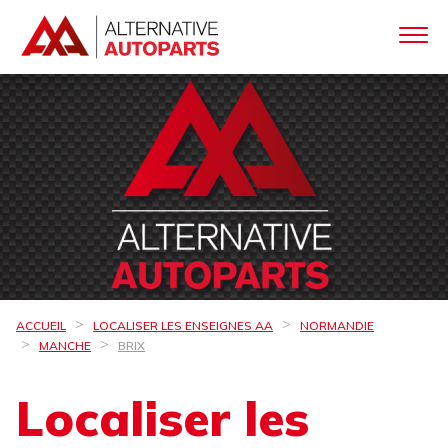
ACCUEIL
LOCALISER LES ENSEIGNES AA
NORMANDIE
MANCHE
BRIX
Localiser les