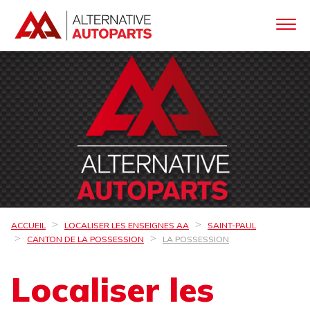
ACCUEIL
LOCALISER LES ENSEIGNES AA
SAINT-PAUL
CANTON DE LA POSSESSION
LA POSSESSION
Localiser les