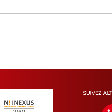
Fort-de-France
Île-de-Fra
Grand Est
Occitanie
Basse-Terre
Pays de la
Genève
Vlaandere
Haute-Savoie
Canton de 
Tarn-et-Garonne
Landes
Var
Canton de 
Ille-et-Vilaine
Ain
Fougères
Port-de-B
Lézat-sur-Lèze
Ville-la-G
Échirolles
Ploërmel
Martigues
Portes-lès
SUIVEZ AL