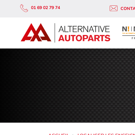
01 69 02 79 74
CONT