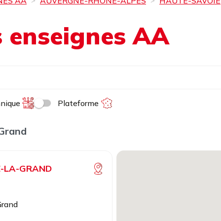
NES AA
AUVERGNE-RHÔNE-ALPES
HAUTE-SAVOIE
es enseignes AA
hnique
Plateforme
-Grand
E-LA-GRAND
Grand