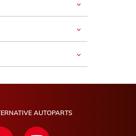
nce
 Loire
n
Saint-Pierre-1
Saint-Pierre-2
ouc
rand
-Valence
TERNATIVE AUTOPARTS