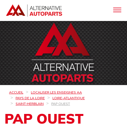
ACCUEIL
LOCALISER LES ENSEIGNES AA
PAYS DE LA LOIRE
LOIRE-ATLANTIQUE
SAINT-HERBLAIN
PAP OUEST
PAP OUEST