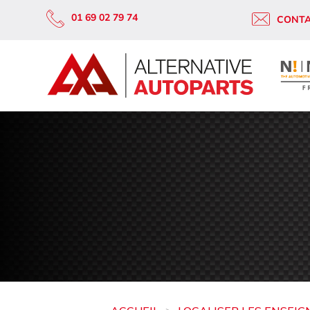
01 69 02 79 74
CONT