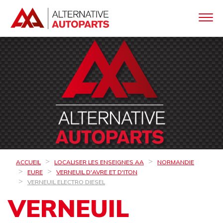
ACCUEIL
LOCALISER LES ENSEIGNES AA
NORMANDIE
EURE
VERNEUIL D'AVRE ET D'ITON
VERNEUIL ELECTRO DIESEL
VERNEUIL