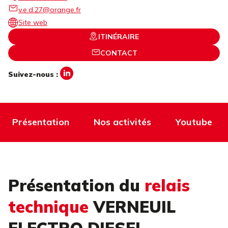
v.e.d.27@orange.fr
Site web
ITINÉRAIRE
CONTACT
Suivez-nous :
Présentation
Nos activités
Youtube
Présentation du
relais
technique
VERNEUIL