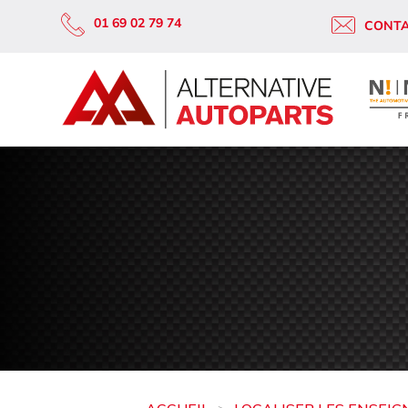
01 69 02 79 74
CONT