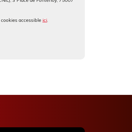
(CNIL), 3 Place de Fontenoy, 75007
e cookies accessible
ici
.