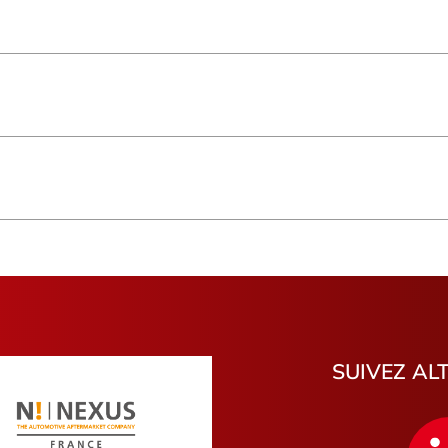
Saint-Paul
Normandi
Basse-Terre
Île-de-Fra
Pays de la Loire
Genève
Hauts-de-France
Bourgogn
Pas-de-Calais
Haute-Loi
Morbihan
Var
Charente-Maritime
Cantal
Hautes-Pyrénées
Tarn-et-G
Montélimar
Bois-Colo
Hénin-Beaumont
Friville-Es
Palaiseau
Villejuif
Lesquin
Châteaud
SUIVEZ AL