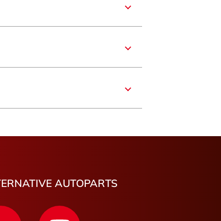
e
nce
e-Franche-Comté
re
aronne
mbes
carbotin
un
TERNATIVE AUTOPARTS