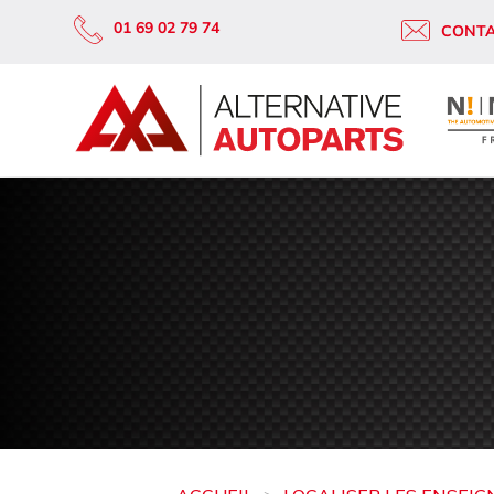
01 69 02 79 74
CONT