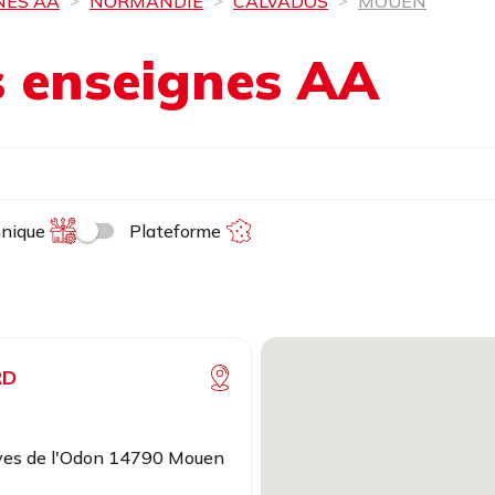
NES AA
NORMANDIE
CALVADOS
MOUEN
es enseignes AA
hnique
Plateforme
RD
rives de l'Odon 14790 Mouen