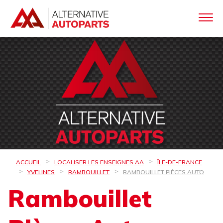
ACCUEIL
LOCALISER LES ENSEIGNES AA
ÎLE-DE-FRANCE
YVELINES
RAMBOUILLET
RAMBOUILLET PIÈCES AUTO
Rambouillet