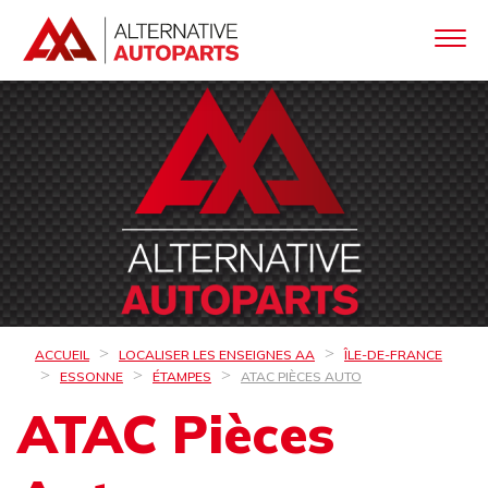
ACCUEIL
LOCALISER LES ENSEIGNES AA
ÎLE-DE-FRANCE
ESSONNE
ÉTAMPES
ATAC PIÈCES AUTO
ATAC Pièces