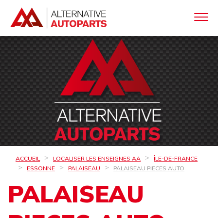
ACCUEIL
LOCALISER LES ENSEIGNES AA
ÎLE-DE-FRANCE
ESSONNE
PALAISEAU
PALAISEAU PIECES AUTO
PALAISEAU