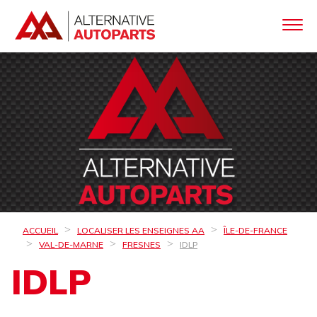
ACCUEIL
LOCALISER LES ENSEIGNES AA
ÎLE-DE-FRANCE
VAL-DE-MARNE
FRESNES
IDLP
IDLP