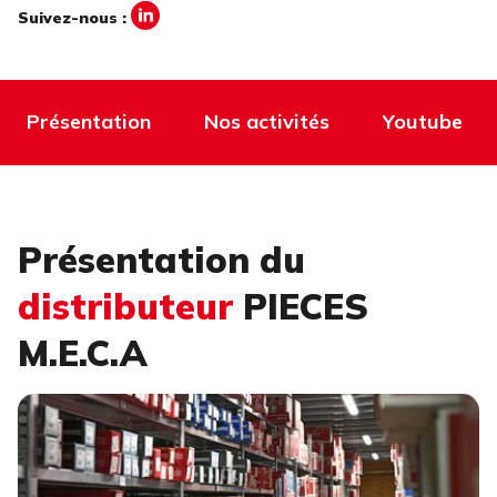
Suivez-nous :
Présentation
Nos activités
Youtube
Présentation du
distributeur
PIECES
M.E.C.A