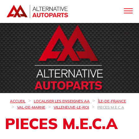
ACCUEIL
LOCALISER LES ENSEIGNES AA
ÎLE-DE-FRANCE
VAL-DE-MARNE
VILLENEUVE-LE-ROI
PIECES M.E.C.A
PIECES M.E.C.A