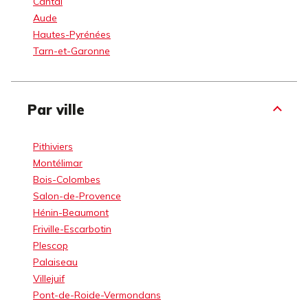
Cantal
Aude
Hautes-Pyrénées
Tarn-et-Garonne
Par ville
Pithiviers
Montélimar
Bois-Colombes
Salon-de-Provence
Hénin-Beaumont
Friville-Escarbotin
Plescop
Palaiseau
Villejuif
Pont-de-Roide-Vermondans