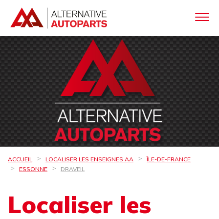
ACCUEIL
LOCALISER LES ENSEIGNES AA
ÎLE-DE-FRANCE
ESSONNE
DRAVEIL
Localiser les