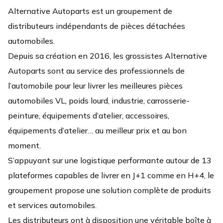
Alternative Autoparts est un groupement de
Ouvre demain à 09:00
Fermé.
296 Boulevard Henri Barbusse 91210 Draveil
distributeurs indépendants de pièces détachées
automobiles.
01 69 12 94 71
Depuis sa création en 2016, les grossistes Alternative
PLUS D'INFOS
Autoparts sont au service des professionnels de
ITINÉRAIRE
l’automobile pour leur livrer les meilleures pièces
CONTACT
automobiles VL, poids lourd, industrie, carrosserie-
peinture, équipements d’atelier, accessoires,
VOIR PLUS
équipements d’atelier… au meilleur prix et au bon
moment.
S’appuyant sur une logistique performante autour de 13
plateformes capables de livrer en J+1 comme en H+4, le
groupement propose une solution complète de produits
et services automobiles.
Les distributeurs ont à disposition une véritable boîte à