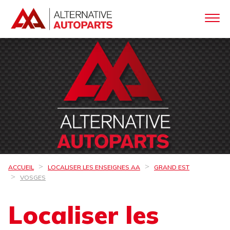
ACCUEIL
LOCALISER LES ENSEIGNES AA
GRAND EST
VOSGES
Localiser les