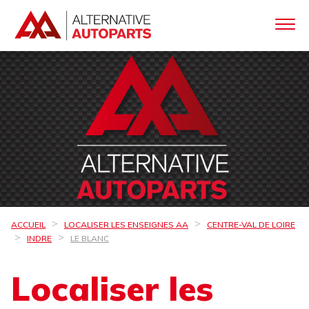
ACCUEIL
LOCALISER LES ENSEIGNES AA
CENTRE-VAL DE LOIRE
INDRE
LE BLANC
Localiser les