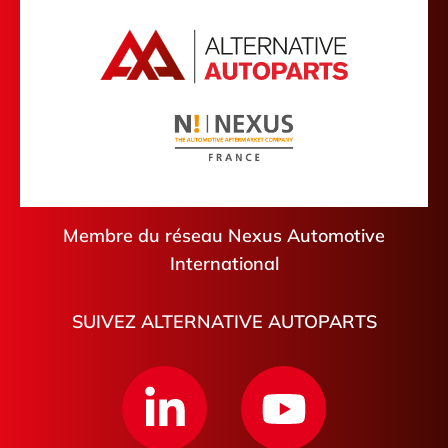
Seine-Maritime
Guéret
Moselle
Ris-Orangis
Val-de-Marne
Saint-Pierre-de-Coutances
Nièvre
Romorantin-Lanthenay
Gien
Neufchâtel-en-Bray
Anglet
Membre du réseau Nexus Automotive
International
SUIVEZ ALTERNATIVE AUTOPARTS