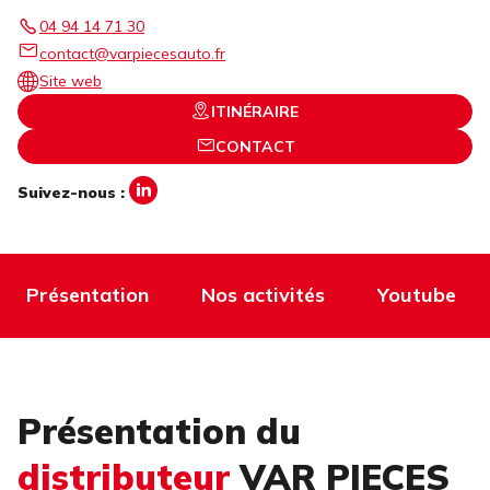
04 94 14 71 30
contact@varpiecesauto.fr
Site web
ITINÉRAIRE
CONTACT
Suivez-nous :
Présentation
Nos activités
Youtube
Présentation du
distributeur
VAR PIECES