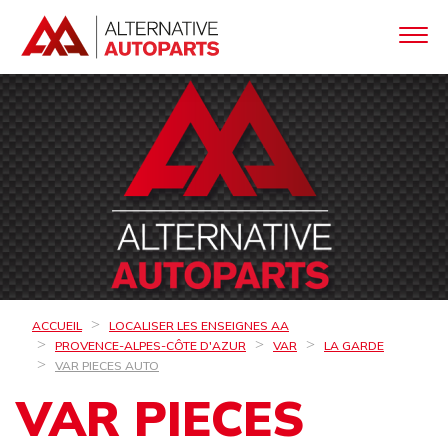
ACCUEIL
LOCALISER LES ENSEIGNES AA
PROVENCE-ALPES-CÔTE D'AZUR
VAR
LA GARDE
VAR PIECES AUTO
VAR PIECES